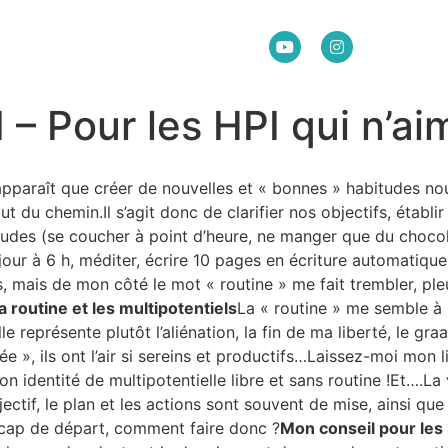
 – Pour les HPI qui n’ai
 apparaît que créer de nouvelles et « bonnes » habitudes no
t du chemin.Il s’agit donc de clarifier nos objectifs, établi
tudes (se coucher à point d’heure, ne manger que du chocol
our à 6 h, méditer, écrire 10 pages en écriture automatique
 mais de mon côté le mot « routine » me fait trembler, pleure
a routine et les multipotentiels
La « routine » me semble à
le représente plutôt l’aliénation, la fin de ma liberté, le gr
e », ils ont l’air si sereins et productifs…Laissez-moi mon l
on identité de multipotentielle libre et sans routine !Et….La 
ectif, le plan et les actions sont souvent de mise, ainsi que
icap de départ, comment faire donc ?
Mon conseil pour les 