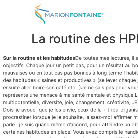
La routine des HPI
Sur la routine et les habitudes
De toutes mes lectures, il
objectifs. Chaque jour un petit pas, pour un résultat au bou
mauvaises ou en tout cas pas bonnes à long terme ! habi
des habitudes « saines et productives » (se lever chaque j
ensuite aller boire son café etc…)Je ne sais pas pour vous,
représente une menace à ma santé mentale et physique.
L
multipotentielle, diversité, joie, changement, créativité,…El
Dois-je avouer que je les envie, ceux de la « tribu-organisé
procrastiner lorsque je le souhaite, laissez-moi affirmer m
parle : je suis quand même d’accord, pour atteindre un obj
certaines habitudes en place. Vous avez compris le hand