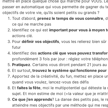
mettre en place quelque chose qui marche pour VOUS. Le
passer en automatique qui vous permette de gagner du te
objectifs de votre vie, qu’ils soient petits ou grands ?
Tout d’abord,
prenez le temps de vous connaitre
, 
ce qui ne marche pas
Identifiez ce qui est
important pour vous à moyen 
actions clé.
Pour
définir vos objectifs
, vous les relierez bien sû
futur
Identifiez des
actions clé que vous pouvez transfo
profondément 3 fois par jour : réglez votre téléphon
Pratiquez
. Certains vous diront pendant 21 jours a
Et surtout
, trouvez le système qui fonctionne pou
Apportez de la créativité, du fun, mettez en place u
quand vous voulez, lancez-vous des défis
Et
faites la fête
, moi le multipotentiel qui déteste la
sujet. Et mon estime de moi (=la valeur que je m’attr
Ce que j’en apprends
? La danse des petits pas, le
atteindre mes objectifs par une méthode qui me res